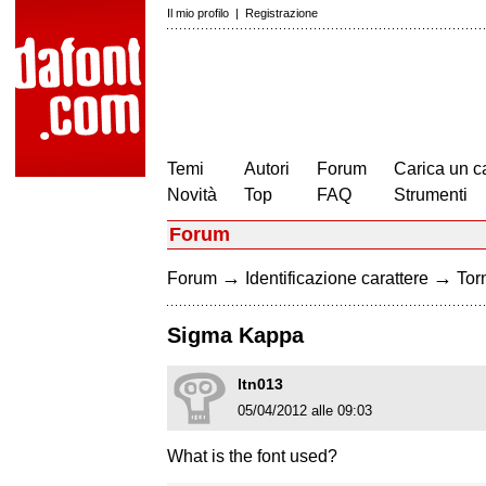
Il mio profilo
|
Registrazione
Temi
Autori
Forum
Carica un c
Novità
Top
FAQ
Strumenti
Forum
→
→
Forum
Identificazione carattere
Torn
Sigma Kappa
ltn013
05/04/2012 alle 09:03
What is the font used?