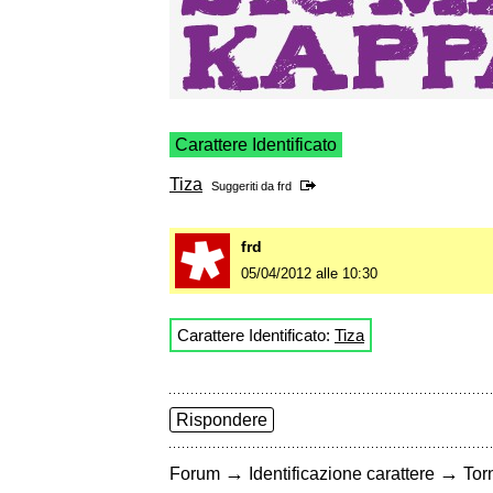
Carattere Identificato
Tiza
Suggeriti da
frd
frd
05/04/2012 alle 10:30
Carattere Identificato:
Tiza
Rispondere
→
→
Forum
Identificazione carattere
Torn