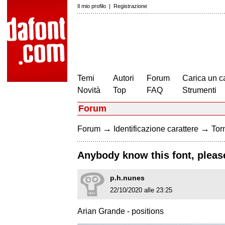
Il mio profilo
|
Registrazione
Temi
Autori
Forum
Carica un c
Novità
Top
FAQ
Strumenti
Forum
→
→
Forum
Identificazione carattere
Torn
Anybody know this font, plea
p.h.nunes
22/10/2020 alle 23:25
Arian Grande - positions