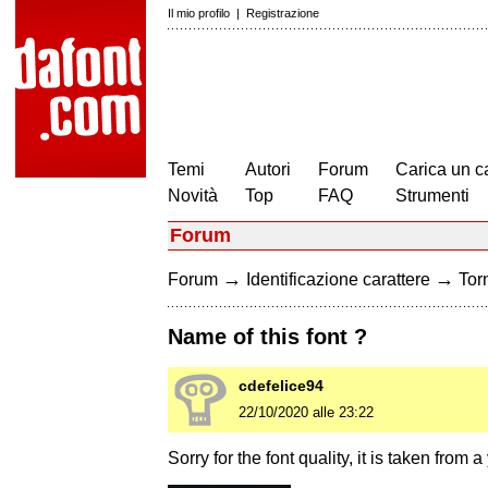
Il mio profilo
|
Registrazione
Temi
Autori
Forum
Carica un c
Novità
Top
FAQ
Strumenti
Forum
→
→
Forum
Identificazione carattere
Torn
Name of this font ?
cdefelice94
22/10/2020 alle 23:22
Sorry for the font quality, it is taken from