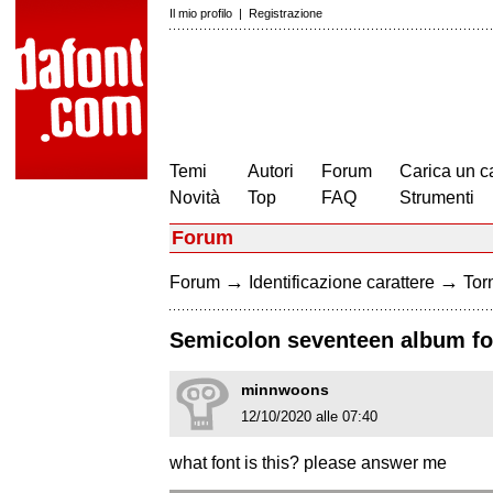
Il mio profilo
|
Registrazione
Temi
Autori
Forum
Carica un c
Novità
Top
FAQ
Strumenti
Forum
→
→
Forum
Identificazione carattere
Torn
Semicolon seventeen album fo
minnwoons
12/10/2020 alle 07:40
what font is this? please answer me