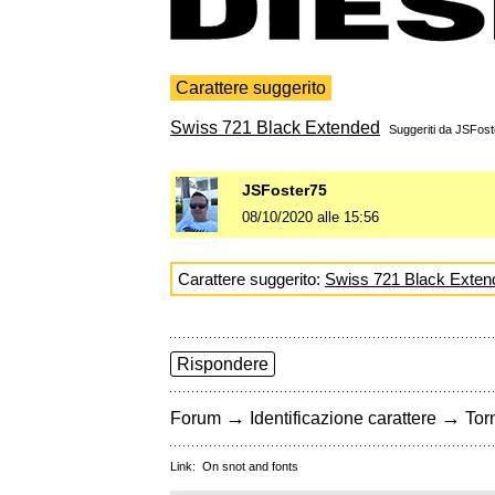
Carattere suggerito
Swiss 721 Black Extended
Suggeriti da
JSFost
JSFoster75
08/10/2020 alle 15:56
Carattere suggerito:
Swiss 721 Black Exten
Rispondere
→
→
Forum
Identificazione carattere
Torn
Link:
On snot and fonts