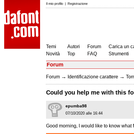
Il mio profilo
|
Registrazione
Temi
Autori
Forum
Carica un c
Novità
Top
FAQ
Strumenti
Forum
→
→
Forum
Identificazione carattere
Torn
Could you help me with this f
epumba98
07/10/2020 alle 16:44
Good morning, I would like to know what 