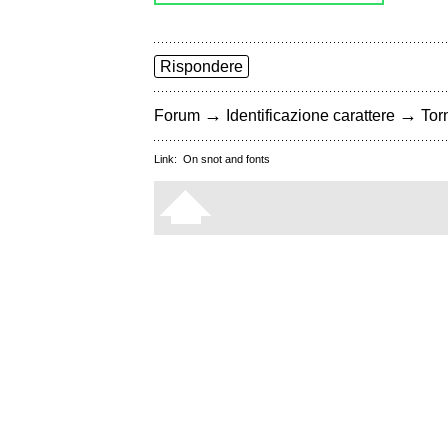
Rispondere
→
→
Forum
Identificazione carattere
Torn
Link:
On snot and fonts