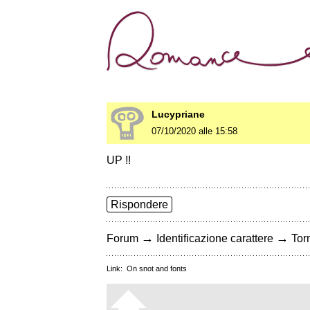
Lucypriane
07/10/2020 alle 15:58
UP !!
Rispondere
→
→
Forum
Identificazione carattere
Torn
Link:
On snot and fonts