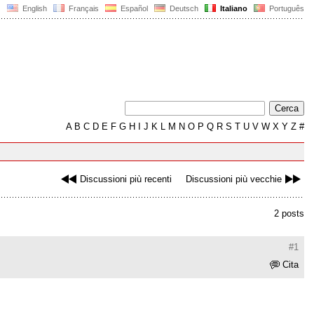
English
Français
Español
Deutsch
Italiano
Português
A
B
C
D
E
F
G
H
I
J
K
L
M
N
O
P
Q
R
S
T
U
V
W
X
Y
Z
#
Discussioni più recenti
Discussioni più vecchie
2 posts
#1
Cita