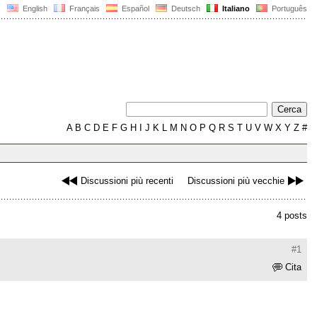
English
Français
Español
Deutsch
Italiano
Português
A
B
C
D
E
F
G
H
I
J
K
L
M
N
O
P
Q
R
S
T
U
V
W
X
Y
Z
#
Discussioni più recenti
Discussioni più vecchie
4 posts
#1
Cita