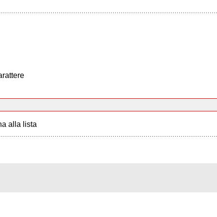
arattere
a alla lista