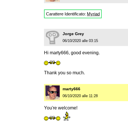
Carattere Identificato:
Myriad
Jorge Grey
06/10/2020 alle 03:15
Hi marty666, good evening.
Thank you so much.
marty666
06/10/2020 alle 11:28
You're welcome!