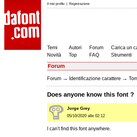
Il mio profilo
|
Registrazione
Temi
Autori
Forum
Carica un c
Novità
Top
FAQ
Strumenti
Forum
→
→
Forum
Identificazione carattere
Torn
Does anyone know this font ?
Jorge Grey
05/10/2020 alle 02:12
I can't find this font anywhere.