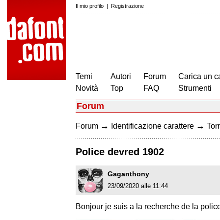
Il mio profilo
|
Registrazione
Temi
Autori
Forum
Carica un c
Novità
Top
FAQ
Strumenti
Forum
→
→
Forum
Identificazione carattere
Torn
Police devred 1902
Gaganthony
23/09/2020 alle 11:44
Bonjour je suis a la recherche de la poli