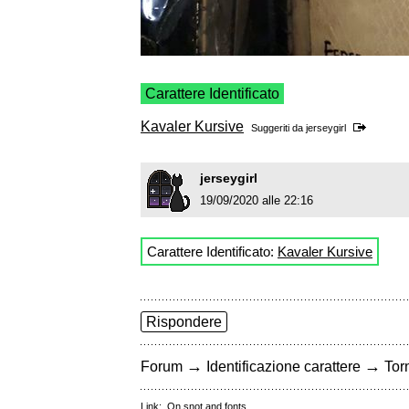
Carattere Identificato
Kavaler Kursive
Suggeriti da
jerseygirl
jerseygirl
19/09/2020 alle 22:16
Carattere Identificato:
Kavaler Kursive
Rispondere
→
→
Forum
Identificazione carattere
Torn
Link:
On snot and fonts