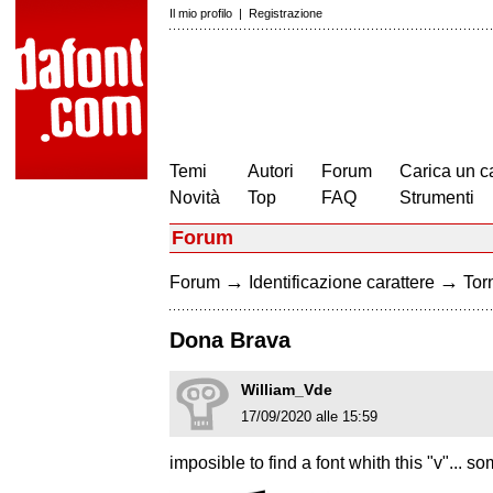
Il mio profilo
|
Registrazione
Temi
Autori
Forum
Carica un c
Novità
Top
FAQ
Strumenti
Forum
→
→
Forum
Identificazione carattere
Torn
Dona Brava
William_Vde
17/09/2020 alle 15:59
imposible to find a font whith this "v"... s