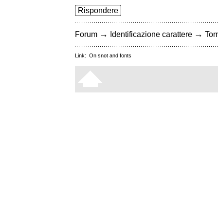
Rispondere
→
→
Forum
Identificazione carattere
Torn
Link:
On snot and fonts