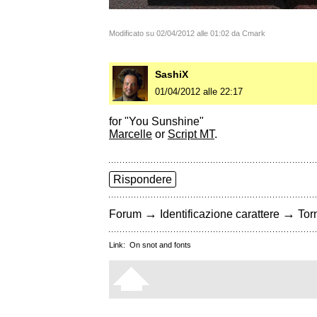
Modificato su 02/04/2012 alle 01:02 da Cmark
SashiX
01/04/2012 alle 22:17
for "You Sunshine"
Marcelle
or
Script MT
.
Rispondere
→
→
Forum
Identificazione carattere
Torn
Link:
On snot and fonts