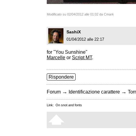
Modificato su 02/04/2012 alle 01:02 da Cmark
SashiX
01/04/2012 alle 22:17
for "You Sunshine"
Marcelle
or
Script MT
.
Rispondere
→
→
Forum
Identificazione carattere
Torn
Link:
On snot and fonts