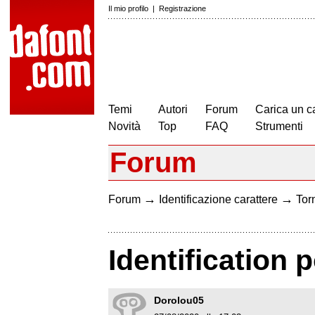
Il mio profilo
|
Registrazione
Temi
Autori
Forum
Carica un c
Novità
Top
FAQ
Strumenti
Forum
→
→
Forum
Identificazione carattere
Torn
Identification p
Dorolou05