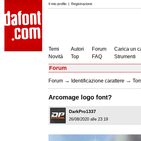
Il mio profilo
|
Registrazione
Temi
Autori
Forum
Carica un c
Novità
Top
FAQ
Strumenti
Forum
→
→
Forum
Identificazione carattere
Torn
Arcomage logo font?
DarkPro1337
26/08/2020 alle 23:19