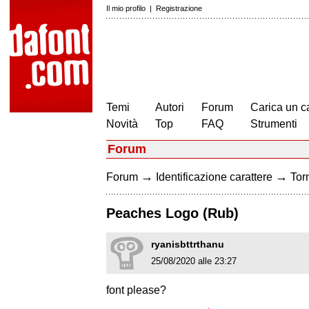
Il mio profilo
|
Registrazione
Temi
Autori
Forum
Carica un c
Novità
Top
FAQ
Strumenti
Forum
→
→
Forum
Identificazione carattere
Torn
Peaches Logo (Rub)
ryanisbttrthanu
25/08/2020 alle 23:27
font please?