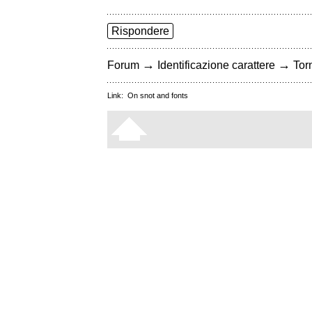
Rispondere
→
→
Forum
Identificazione carattere
Torn
Link:
On snot and fonts