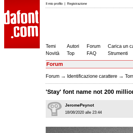
Il mio profilo
|
Registrazione
Temi
Autori
Forum
Carica un c
Novità
Top
FAQ
Strumenti
Forum
→
→
Forum
Identificazione carattere
Torn
'Stay' font name not 200 milli
JeromePeynot
18/08/2020 alle 23:44