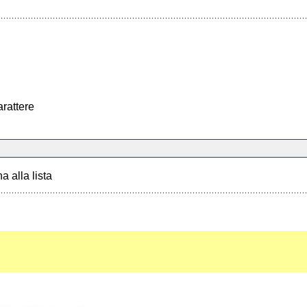
arattere
a alla lista