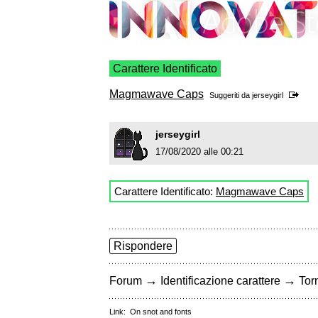
Carattere Identificato
Magmawave Caps
Suggeriti da
jerseygirl
jerseygirl
17/08/2020 alle 00:21
Carattere Identificato:
Magmawave Caps
Rispondere
→
→
Forum
Identificazione carattere
Torn
Link:
On snot and fonts