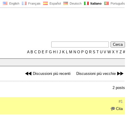
English
Français
Español
Deutsch
Italiano
Português
A
B
C
D
E
F
G
H
I
J
K
L
M
N
O
P
Q
R
S
T
U
V
W
X
Y
Z
#
Discussioni più recenti
Discussioni più vecchie
2 posts
#1
Cita