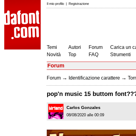
Il mio profilo
|
Registrazione
Temi
Autori
Forum
Carica un c
Novità
Top
FAQ
Strumenti
Forum
→
→
Forum
Identificazione carattere
Torn
pop'n music 15 buttom font??
Carlos Gonzales
08/08/2020 alle 00:09