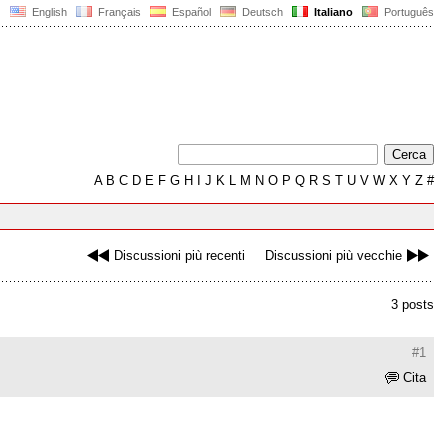
English
Français
Español
Deutsch
Italiano
Português
A
B
C
D
E
F
G
H
I
J
K
L
M
N
O
P
Q
R
S
T
U
V
W
X
Y
Z
#
Discussioni più recenti
Discussioni più vecchie
3 posts
#1
Cita