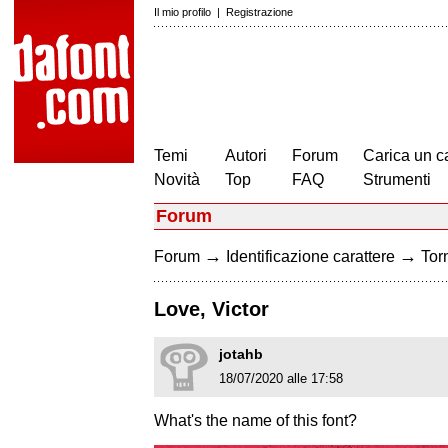
Il mio profilo
|
Registrazione
Temi
Autori
Forum
Carica un c
Novità
Top
FAQ
Strumenti
Forum
→
→
Forum
Identificazione carattere
Torn
Love, Victor
jotahb
18/07/2020 alle 17:58
What's the name of this font?