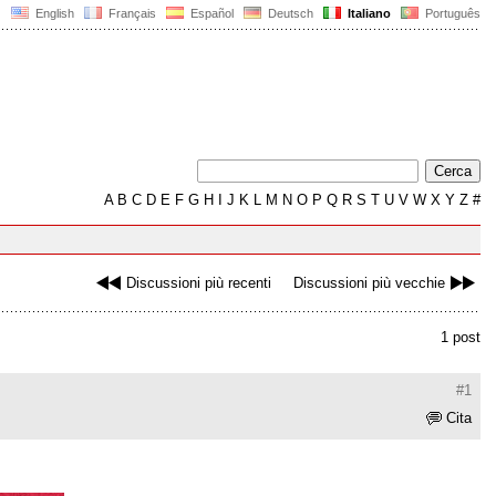
English
Français
Español
Deutsch
Italiano
Português
A
B
C
D
E
F
G
H
I
J
K
L
M
N
O
P
Q
R
S
T
U
V
W
X
Y
Z
#
Discussioni più recenti
Discussioni più vecchie
1 post
#1
Cita