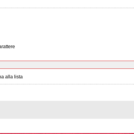
arattere
a alla lista