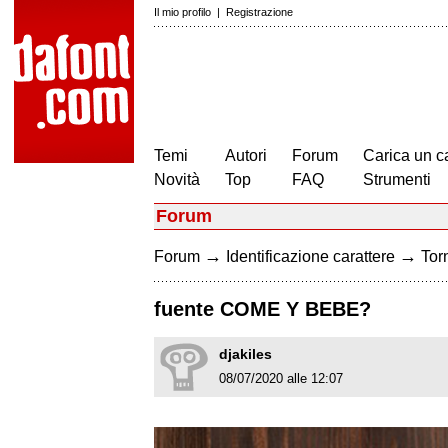
Il mio profilo
|
Registrazione
Temi
Autori
Forum
Carica un c
Novità
Top
FAQ
Strumenti
Forum
→
→
Forum
Identificazione carattere
Torn
fuente COME Y BEBE?
djakiles
08/07/2020 alle 12:07