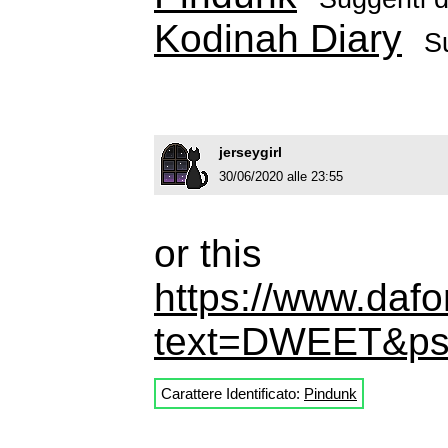
Kodinah Diary
S
jerseygirl
30/06/2020 alle 23:55
or this
https://www.dafo
text=DWEET&ps
Carattere Identificato:
Pindunk