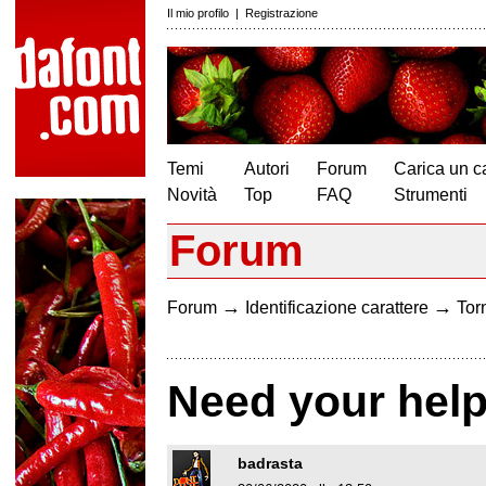
Il mio profilo
|
Registrazione
Temi
Autori
Forum
Carica un c
Novità
Top
FAQ
Strumenti
Forum
→
→
Forum
Identificazione carattere
Torn
Need your hel
badrasta