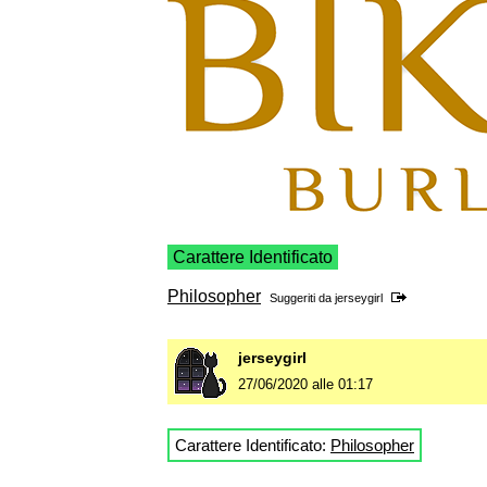
Carattere Identificato
Philosopher
Suggeriti da
jerseygirl
jerseygirl
27/06/2020 alle 01:17
Carattere Identificato:
Philosopher