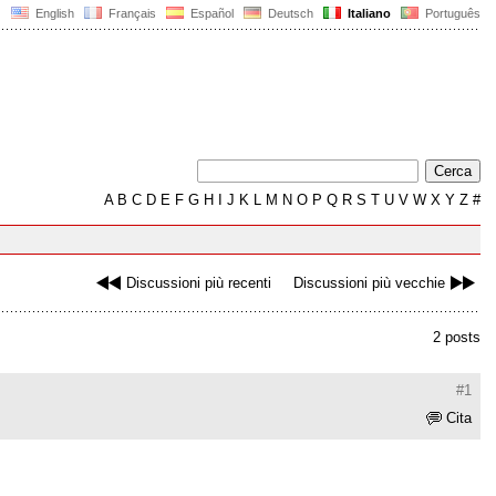
English
Français
Español
Deutsch
Italiano
Português
A
B
C
D
E
F
G
H
I
J
K
L
M
N
O
P
Q
R
S
T
U
V
W
X
Y
Z
#
Discussioni più recenti
Discussioni più vecchie
2 posts
#1
Cita