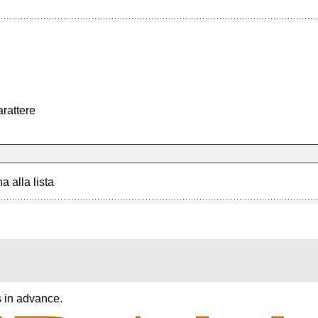
arattere
a alla lista
s in advance.