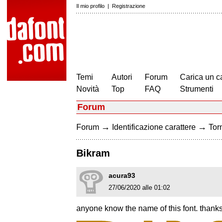
Il mio profilo
|
Registrazione
Temi
Autori
Forum
Carica un c
Novità
Top
FAQ
Strumenti
Forum
→
→
Forum
Identificazione carattere
Torn
Bikram
acura93
27/06/2020 alle 01:02
anyone know the name of this font. thank