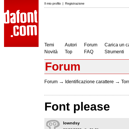
Il mio profilo
|
Registrazione
Temi
Autori
Forum
Carica un c
Novità
Top
FAQ
Strumenti
Forum
→
→
Forum
Identificazione carattere
Torn
Font please
lowndsy