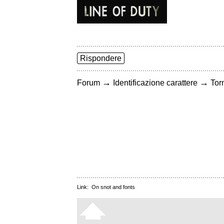
Rispondere
→
→
Forum
Identificazione carattere
Torn
Link:
On snot and fonts