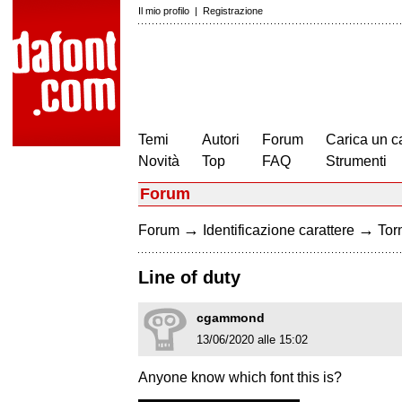
Il mio profilo
|
Registrazione
Temi
Autori
Forum
Carica un c
Novità
Top
FAQ
Strumenti
Forum
→
→
Forum
Identificazione carattere
Torn
Line of duty
cgammond
13/06/2020 alle 15:02
Anyone know which font this is?