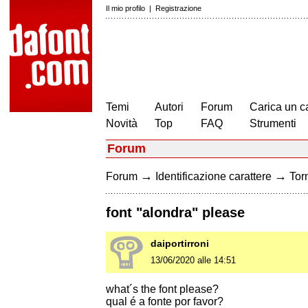
Il mio profilo
|
Registrazione
Temi
Autori
Forum
Carica un c
Novità
Top
FAQ
Strumenti
Forum
→
→
Forum
Identificazione carattere
Torn
font "alondra" please
daiportirroni
13/06/2020 alle 14:51
what´s the font please?
qual é a fonte por favor?