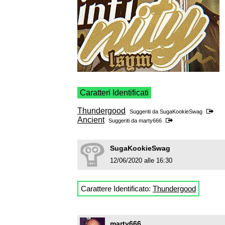
Caratteri Identificati
Thundergood
Suggeriti da
SugaKookieSwag
Ancient
Suggeriti da
marty666
SugaKookieSwag
12/06/2020 alle 16:30
Carattere Identificato:
Thundergood
marty666