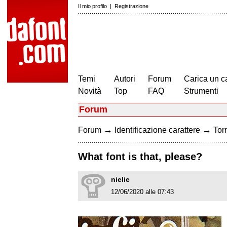
Il mio profilo
|
Registrazione
Temi
Autori
Forum
Carica un c
Novità
Top
FAQ
Strumenti
Forum
→
→
Forum
Identificazione carattere
Torn
What font is that, please?
nielie
12/06/2020 alle 07:43