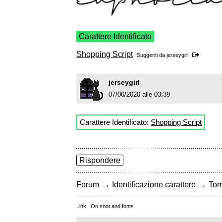
Carattere Identificato
Shopping Script
Suggeriti da
jerseygirl
jerseygirl
07/06/2020 alle 03:39
Carattere Identificato:
Shopping Script
Rispondere
→
→
Forum
Identificazione carattere
Torn
Link:
On snot and fonts