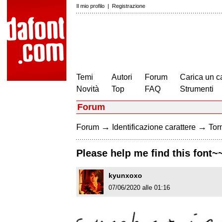
Il mio profilo
|
Registrazione
Temi
Autori
Forum
Carica un c
Novità
Top
FAQ
Strumenti
Forum
→
→
Forum
Identificazione carattere
Torn
Please help me find this font~
kyunxoxo
07/06/2020 alle 01:16