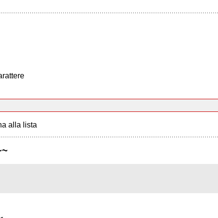
arattere
a alla lista
~~