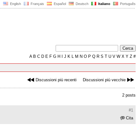
English
Français
Español
Deutsch
Italiano
Português
A
B
C
D
E
F
G
H
I
J
K
L
M
N
O
P
Q
R
S
T
U
V
W
X
Y
Z
#
Discussioni più recenti
Discussioni più vecchie
2 posts
#1
Cita