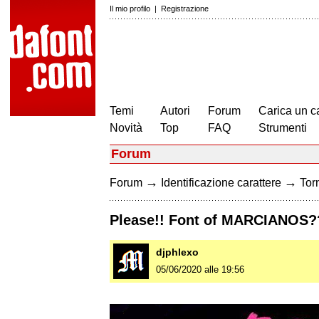
Il mio profilo
|
Registrazione
Temi
Autori
Forum
Carica un c
Novità
Top
FAQ
Strumenti
Forum
→
→
Forum
Identificazione carattere
Torn
Please!! Font of MARCIANOS?
djphlexo
05/06/2020 alle 19:56