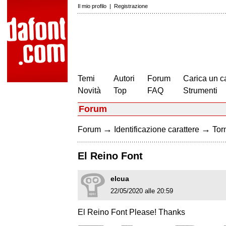
Il mio profilo
|
Registrazione
Temi
Autori
Forum
Carica un c
Novità
Top
FAQ
Strumenti
Forum
→
→
Forum
Identificazione carattere
Torn
El Reino Font
elcua
22/05/2020 alle 20:59
El Reino Font Please! Thanks