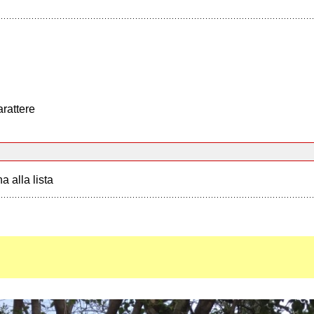
arattere
a alla lista