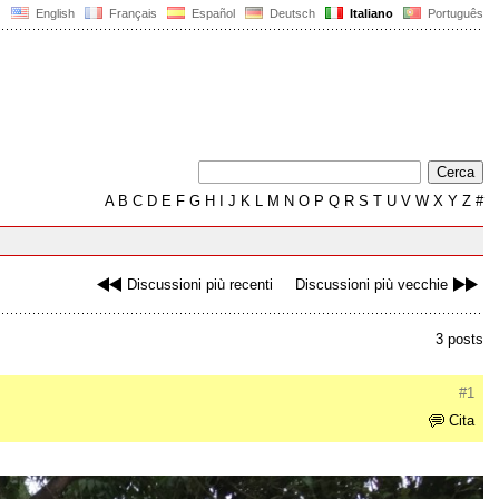
English
Français
Español
Deutsch
Italiano
Português
A
B
C
D
E
F
G
H
I
J
K
L
M
N
O
P
Q
R
S
T
U
V
W
X
Y
Z
#
Discussioni più recenti
Discussioni più vecchie
3 posts
#1
Cita