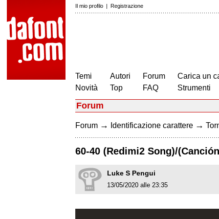
Il mio profilo
|
Registrazione
Temi
Autori
Forum
Carica un c
Novità
Top
FAQ
Strumenti
Forum
→
→
Forum
Identificazione carattere
Torn
60-40 (Redimi2 Song)/(Canción
Luke S Pengui
13/05/2020 alle 23:35