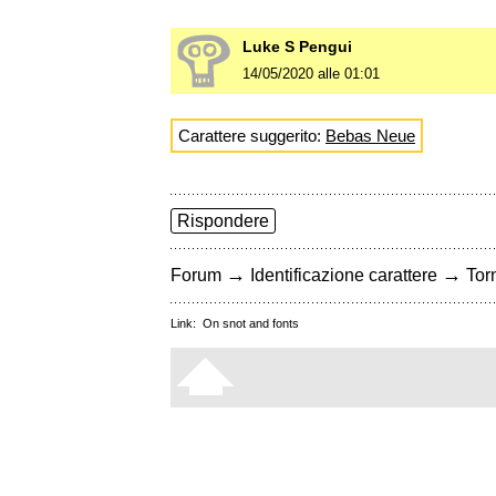
Luke S Pengui
14/05/2020 alle 01:01
Carattere suggerito:
Bebas Neue
Rispondere
→
→
Forum
Identificazione carattere
Torn
Link:
On snot and fonts