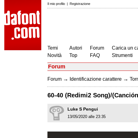
Il mio profilo
|
Registrazione
Temi
Autori
Forum
Carica un c
Novità
Top
FAQ
Strumenti
Forum
→
→
Forum
Identificazione carattere
Torn
60-40 (Redimi2 Song)/(Canción
Luke S Pengui
13/05/2020 alle 23:35