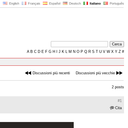
English
Français
Español
Deutsch
Italiano
Português
A
B
C
D
E
F
G
H
I
J
K
L
M
N
O
P
Q
R
S
T
U
V
W
X
Y
Z
#
Discussioni più recenti
Discussioni più vecchie
2 posts
#1
Cita