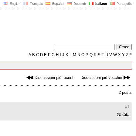
English
Français
Español
Deutsch
Italiano
Português
A
B
C
D
E
F
G
H
I
J
K
L
M
N
O
P
Q
R
S
T
U
V
W
X
Y
Z
#
Discussioni più recenti
Discussioni più vecchie
2 posts
#1
Cita