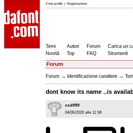
Il mio profilo
|
Registrazione
Temi
Autori
Forum
Carica un c
Novità
Top
FAQ
Strumenti
Forum
→
→
Forum
Identificazione carattere
Torn
dont know its name ..is availa
csd999
04/05/2020 alle 11:58