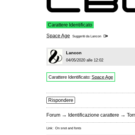
Carattere Identificato
Space Age
Suggeriti da
Lancon
Lancon
04/05/2020 alle 12:02
Carattere Identificato:
Space Age
Rispondere
→
→
Forum
Identificazione carattere
Torn
Link:
On snot and fonts