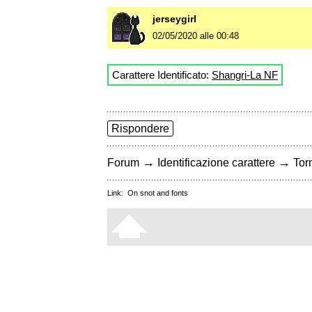
jerseygirl
02/05/2020 alle 00:48
Carattere Identificato:
Shangri-La NF
Rispondere
→
→
Forum
Identificazione carattere
Torn
Link:
On snot and fonts