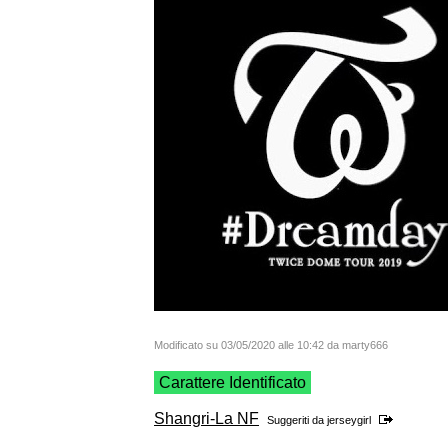
Modificato su 03/05/2020 alle 10:42 da marty666
Carattere Identificato
Shangri-La NF
Suggeriti da
jerseygirl