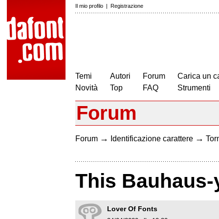
Il mio profilo
|
Registrazione
Temi
Autori
Forum
Carica un c
Novità
Top
FAQ
Strumenti
Forum
→
→
Forum
Identificazione carattere
Torn
This Bauhaus-y
Lover Of Fonts