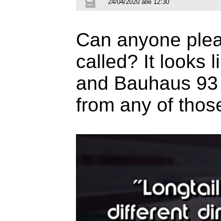
24/04/2020 alle 12:30
Can anyone pleas
called? It looks 
and Bauhaus 93 
from any of thos