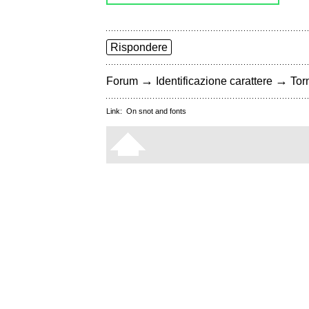
Rispondere
→
→
Forum
Identificazione carattere
Torn
Link:
On snot and fonts