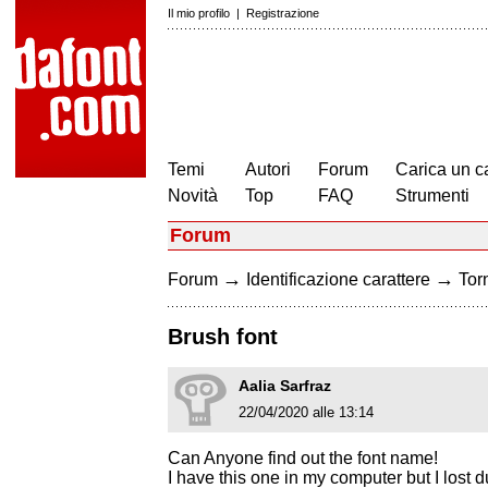
Il mio profilo
|
Registrazione
Temi
Autori
Forum
Carica un c
Novità
Top
FAQ
Strumenti
Forum
→
→
Forum
Identificazione carattere
Torn
Brush font
Aalia Sarfraz
22/04/2020 alle 13:14
Can Anyone find out the font name!
I have this one in my computer but I lost 