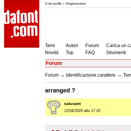
Il mio profilo
|
Registrazione
Temi
Autori
Forum
Carica un c
Novità
Top
FAQ
Strumenti
Forum
→
→
Forum
Identificazione carattere
Torn
arranged ?
salusam
12/04/2020 alle 17:20