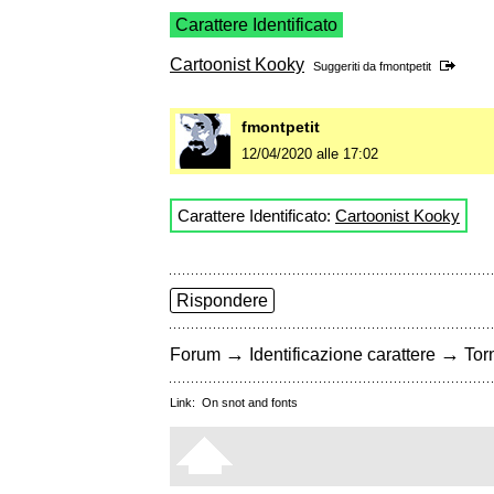
Carattere Identificato
Cartoonist Kooky
Suggeriti da
fmontpetit
fmontpetit
12/04/2020 alle 17:02
Carattere Identificato:
Cartoonist Kooky
Rispondere
→
→
Forum
Identificazione carattere
Torn
Link:
On snot and fonts