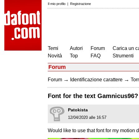
Il mio profilo
|
Registrazione
Temi
Autori
Forum
Carica un c
Novità
Top
FAQ
Strumenti
Forum
→
→
Forum
Identificazione carattere
Torn
Font for the text Gamnicus96?
Patokista
12/04/2020 alle 16:57
Would like to use that font for my motion