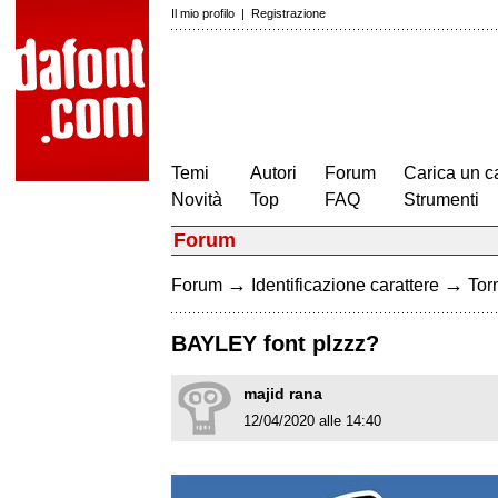
Il mio profilo
|
Registrazione
Temi
Autori
Forum
Carica un c
Novità
Top
FAQ
Strumenti
Forum
→
→
Forum
Identificazione carattere
Torn
BAYLEY font plzzz?
majid rana
12/04/2020 alle 14:40