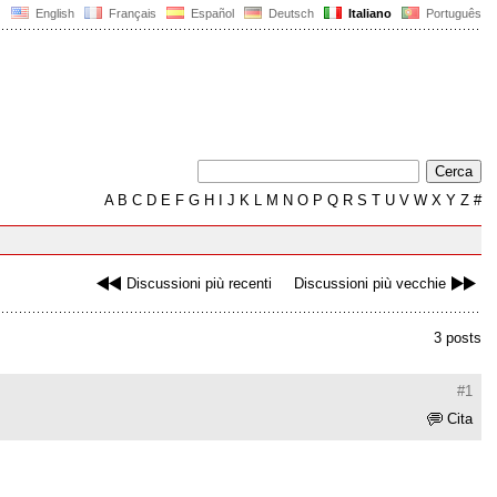
English
Français
Español
Deutsch
Italiano
Português
A
B
C
D
E
F
G
H
I
J
K
L
M
N
O
P
Q
R
S
T
U
V
W
X
Y
Z
#
Discussioni più recenti
Discussioni più vecchie
3 posts
#1
Cita