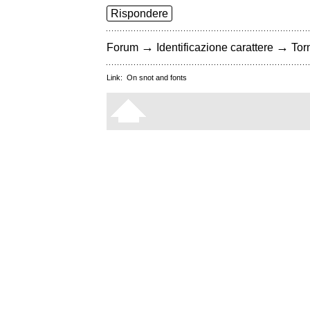
Rispondere
→
→
Forum
Identificazione carattere
Torn
Link:
On snot and fonts