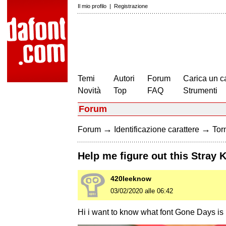
Il mio profilo
|
Registrazione
Temi
Autori
Forum
Carica un c
Novità
Top
FAQ
Strumenti
Forum
→
→
Forum
Identificazione carattere
Torn
Help me figure out this Stray K
420leeknow
03/02/2020 alle 06:42
Hi i want to know what font Gone Days is 