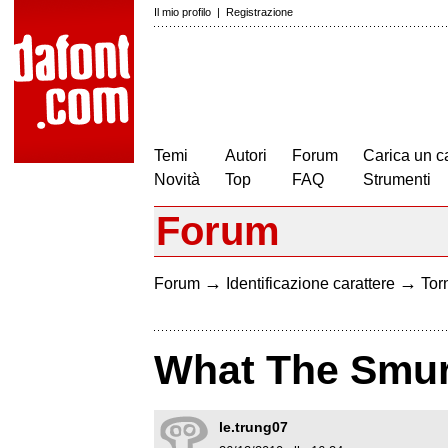
Il mio profilo
|
Registrazione
Temi
Autori
Forum
Carica un c
Novità
Top
FAQ
Strumenti
Forum
→
→
Forum
Identificazione carattere
Torn
What The Smur
le.trung07