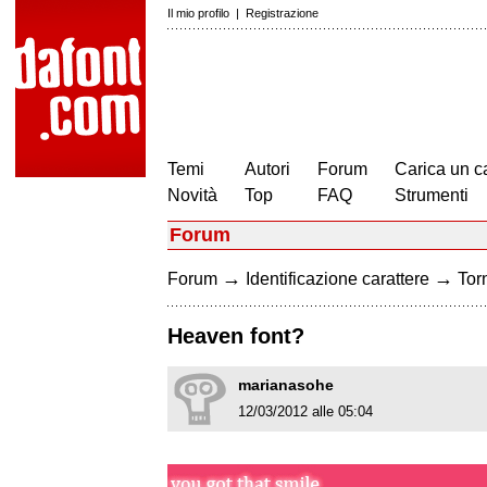
Il mio profilo
|
Registrazione
Temi
Autori
Forum
Carica un c
Novità
Top
FAQ
Strumenti
Forum
→
→
Forum
Identificazione carattere
Torn
Heaven font?
marianasohe
12/03/2012 alle 05:04