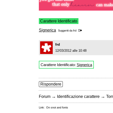
Carattere Identificato
Signerica
Suggeriti da
frd
frd
12/03/2012 alle 10:48
Carattere Identificato:
Signerica
Rispondere
→
→
Forum
Identificazione carattere
Torn
Link:
On snot and fonts