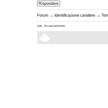
Rispondere
→
→
Forum
Identificazione carattere
Torn
Link:
On snot and fonts