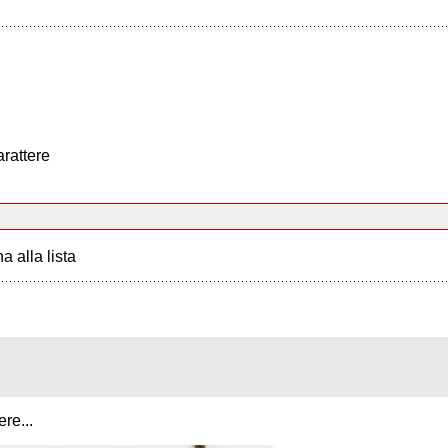
arattere
a alla lista
re...