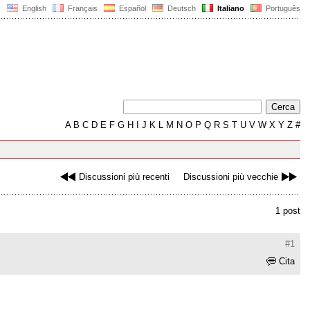
English
Français
Español
Deutsch
Italiano
Português
A
B
C
D
E
F
G
H
I
J
K
L
M
N
O
P
Q
R
S
T
U
V
W
X
Y
Z
#
Discussioni più recenti
Discussioni più vecchie
1 post
#1
Cita