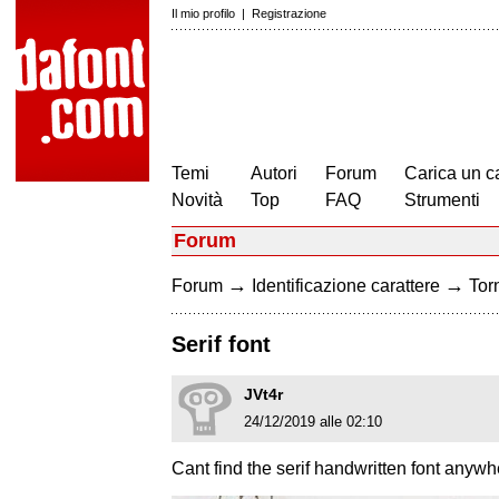
Il mio profilo
|
Registrazione
Temi
Autori
Forum
Carica un c
Novità
Top
FAQ
Strumenti
Forum
→
→
Forum
Identificazione carattere
Torn
Serif font
JVt4r
24/12/2019 alle 02:10
Cant find the serif handwritten font anywhe