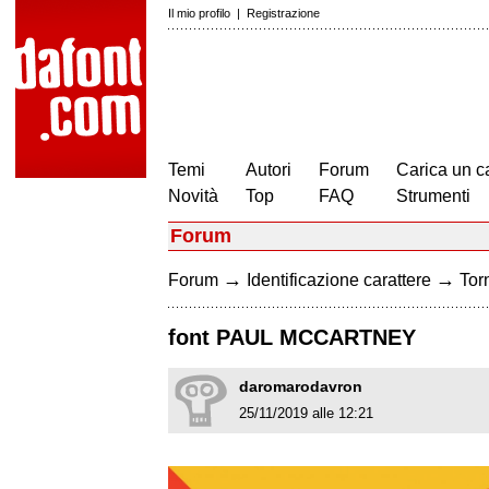
Il mio profilo
|
Registrazione
Temi
Autori
Forum
Carica un c
Novità
Top
FAQ
Strumenti
Forum
→
→
Forum
Identificazione carattere
Torn
font PAUL MCCARTNEY
daromarodavron
25/11/2019 alle 12:21