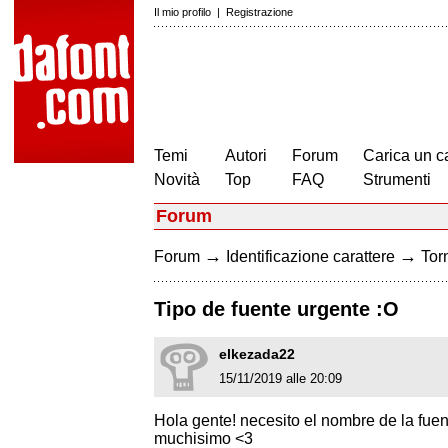
Il mio profilo
|
Registrazione
Temi
Autori
Forum
Carica un c
Novità
Top
FAQ
Strumenti
Forum
→
→
Forum
Identificazione carattere
Torn
Tipo de fuente urgente :O
elkezada22
15/11/2019 alle 20:09
Hola gente! necesito el nombre de la fue
muchisimo <3