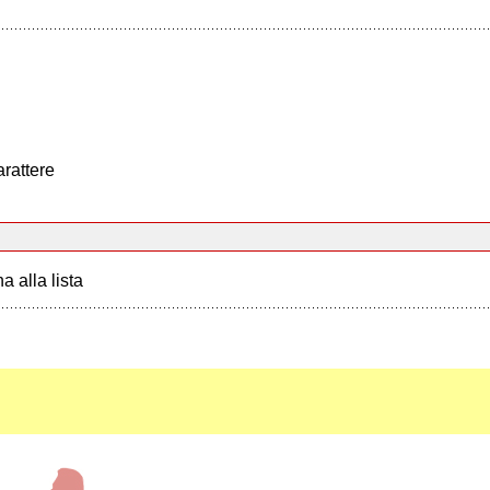
arattere
a alla lista