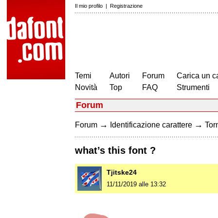
Il mio profilo
|
Registrazione
Temi
Autori
Forum
Carica un c
Novità
Top
FAQ
Strumenti
Forum
→
→
Forum
Identificazione carattere
Torn
what’s this font ?
Tjitske24
11/11/2019 alle 13:32