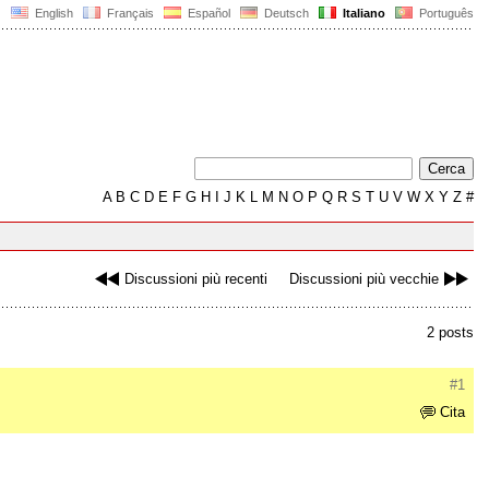
English
Français
Español
Deutsch
Italiano
Português
A
B
C
D
E
F
G
H
I
J
K
L
M
N
O
P
Q
R
S
T
U
V
W
X
Y
Z
#
Discussioni più recenti
Discussioni più vecchie
2 posts
#1
Cita