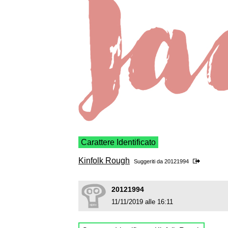
Carattere Identificato
Kinfolk Rough
Suggeriti da
20121994
20121994
11/11/2019 alle 16:11